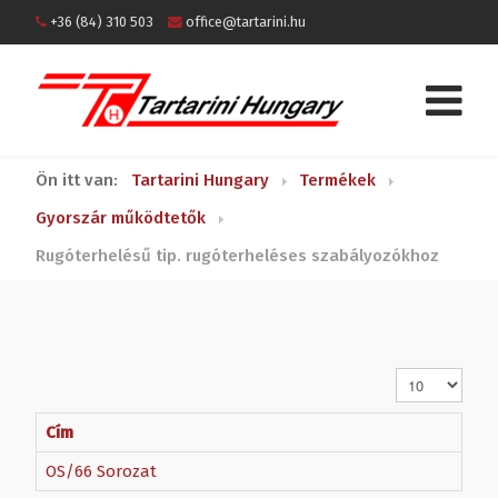
+36 (84) 310 503
office@tartarini.hu
Ön itt van:
Tartarini Hungary
Termékek
Gyorszár működtetők
Rugóterhelésű tip. rugóterheléses szabályozókhoz
Tételek #
Cím
OS/66 Sorozat