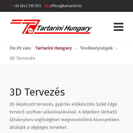
+36 (84) 310 503
office@tartarini.hu
Ön itt van:
Tartarini Hungary
Tevékenységek
3D Tervezés
3D Tervezés
3D Gépészeti tervezés, gyártás előkészítés Solid Edge
tervező szoftver alkalmazásával. A képeken látható
látványterv segítségével megrendelőink könnyebben
átlátják a végleges terveket.