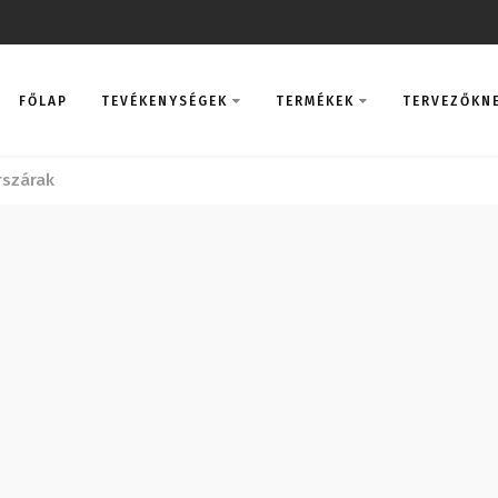
FŐLAP
TEVÉKENYSÉGEK
TERMÉKEK
TERVEZŐKN
rszárak