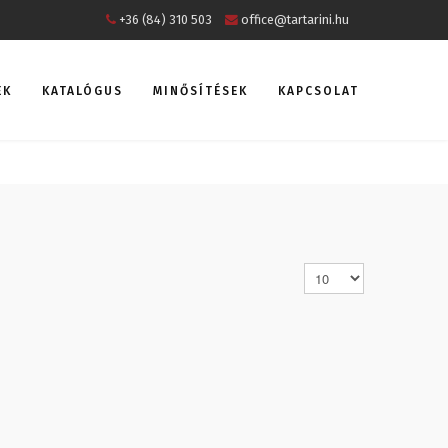
+36 (84) 310 503
office@tartarini.hu
EK
KATALÓGUS
MINŐSÍTÉSEK
KAPCSOLAT
Tételek #