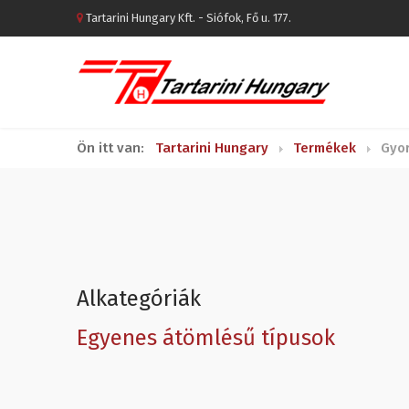
Tartarini Hungary Kft. - Siófok, Fő u. 177.
Ön itt van:
Tartarini Hungary
Termékek
Gyo
Alkategóriák
Egyenes átömlésű típusok