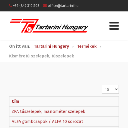
+36 (84) 310 503
office@tartarini.hu
Ön itt van:
Tartarini Hungary
Termékek
Kisméretű szelepek, tűszelepek
Tételek #
Cím
ZPA tűszelepek, manométer szelepek
ALFA gömbcsapok / ALFA 10 sorozat