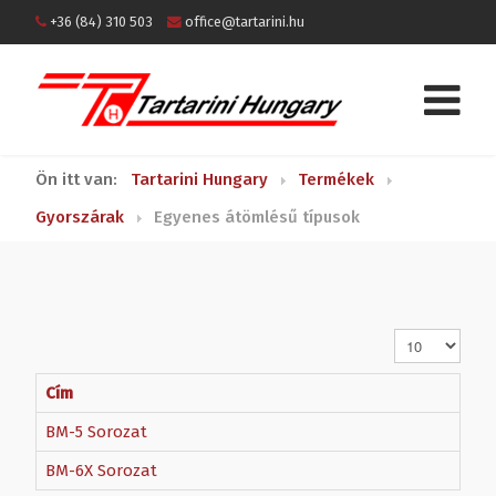
+36 (84) 310 503
office@tartarini.hu
Ön itt van:
Tartarini Hungary
Termékek
Gyorszárak
Egyenes átömlésű típusok
Tételek #
Cím
BM-5 Sorozat
BM-6X Sorozat