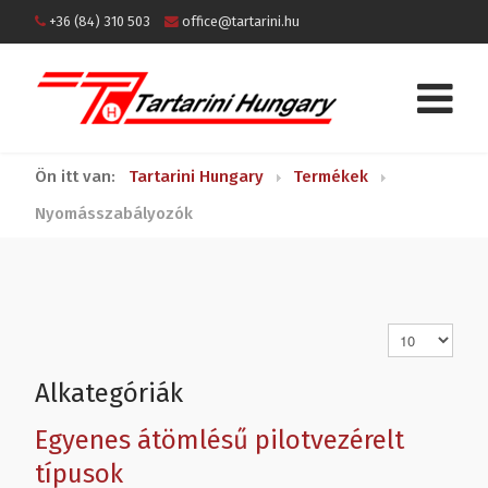
+36 (84) 310 503
office@tartarini.hu
Ön itt van:
Tartarini Hungary
Termékek
Nyomásszabályozók
Tételek #
Alkategóriák
Egyenes átömlésű pilotvezérelt
típusok