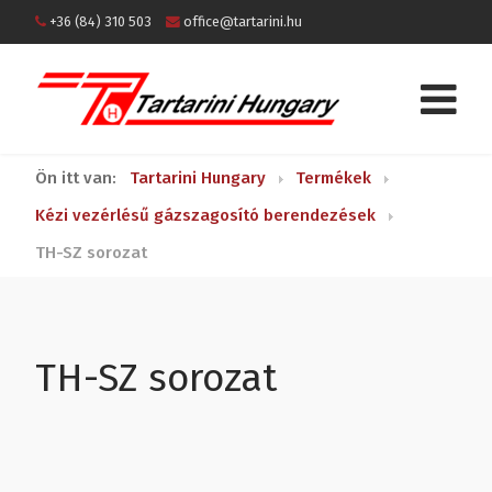
+36 (84) 310 503
office@tartarini.hu
Ön itt van:
Tartarini Hungary
Termékek
Kézi vezérlésű gázszagosító berendezések
TH-SZ sorozat
TH-SZ sorozat